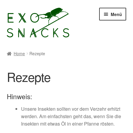
Zur
Zum
Menü
Navigation
Inhalt
springen
springen
Start
Home
Rezepte
Allgemeine Geschäftsbedingungen
Rezepte
Buffalowürmer
Cookie-Richtlinie (EU)
Hinweis:
Datenschutzerklärung
Unsere Insekten sollten vor dem Verzehr erhitzt
werden. Am einfachsten geht das, wenn Sie die
Insekten mit etwas Öl in einer Pfanne rösten.
Echtheit von Bewertungen