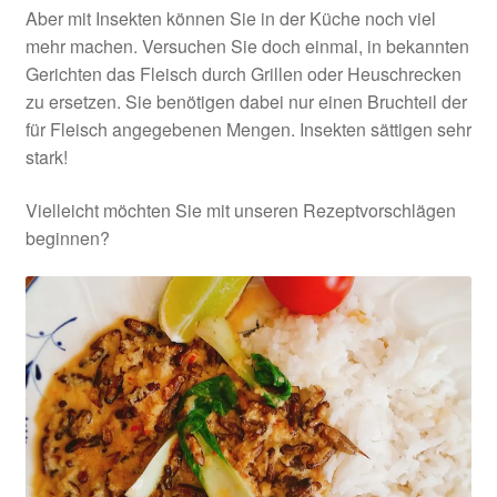
Aber mit Insekten können Sie in der Küche noch viel
Grillen
mehr machen. Versuchen Sie doch einmal, in bekannten
Gerichten das Fleisch durch Grillen oder Heuschrecken
Heuschrecken
zu ersetzen. Sie benötigen dabei nur einen Bruchteil der
für Fleisch angegebenen Mengen. Insekten sättigen sehr
Impressum
stark!
Insekten
Vielleicht möchten Sie mit unseren Rezeptvorschlägen
beginnen?
Insekten-Probierpacks
Kasse
Mehlwürmer
Mein Konto
Rezepte