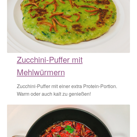
Über uns
Versandarten
Warenkorb
Widerrufsbelehrung
Zucchini-Puffer mit
Mehlwürmern
Zahlungsarten
Zucchini-Puffer mit einer extra Protein-Portion.
Warm oder auch kalt zu genießen!