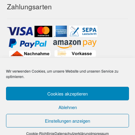
Zahlungsarten
Wir verwenden Cookies, um unsere Website und unseren Service zu
optimieren.
© ExoSnacks - wir haben Insekten zum essen gern 2026
Cookies akzeptieren
Datenschutzerklärung
Erstellt mit Storefront &
WooCommerce
.
Ablehnen
Einstellungen anzeigen
0
Search
Search
Cookie-Richtlinie
Datenschutzerklärung
Impressum