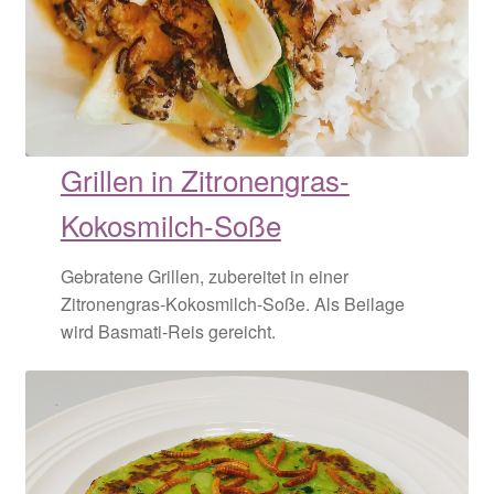
Grillen in Zitronengras-Kokosmilch-Soße
Mehlwürmer auf Zaziki
Grillen in Zitronengras-
Scharf gebratene Heuschrecken
Kokosmilch-Soße
Spargel mit Mehlwürmern
Gebratene Grillen, zubereitet in einer
Zucchini-Puffer mit Mehlwürmern
Zitronengras-Kokosmilch-Soße. Als Beilage
wird Basmati-Reis gereicht.
Shop
Spezialangebote
Start