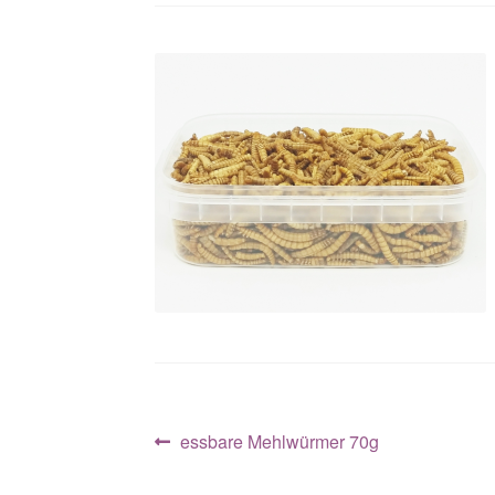
Beitragsnavigation
Vorheriger
essbare Mehlwürmer 70g
Beitrag: