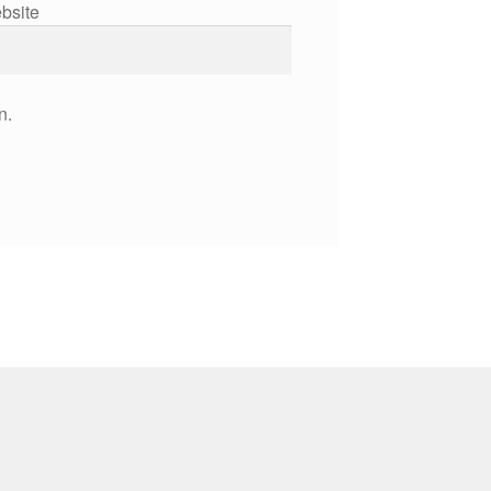
bsite
n.