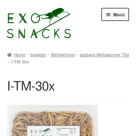
Zur
Zum
Menü
Navigation
Inhalt
springen
springen
Start
Home
Insekten
Mehlwürmer
essbare Mehlwürmer 70g
I-TM-30x
Allgemeine Geschäftsbedingungen
Buffalowürmer
I-TM-30x
Cookie-Richtlinie (EU)
Datenschutzerklärung
Echtheit von Bewertungen