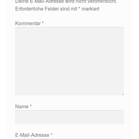
Deine E-Mail-Adresse wird nicht veröffentlicht.
Erforderliche Felder sind mit
*
markiert
Grillen in Zitronengras-Kokosmilch-Soße
Kommentar
*
Mehlwürmer auf Zaziki
Scharf gebratene Heuschrecken
Spargel mit Mehlwürmern
Zucchini-Puffer mit Mehlwürmern
Shop
Name
*
Spezialangebote
Start
E-Mail-Adresse
*