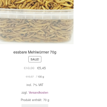
essbare Mehlwürmer 70g
SALE!
€
10,90
€
5,45
€
15,57
/
100
g
incl. 7% VAT
zzgl.
Versandkosten
Produkt enthält: 70
g