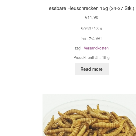
essbare Heuschrecken 15g (24-27 Stk.)
€
11,90
€
79,33
/
100
g
incl. 7% VAT
zzgl.
Versandkosten
Produkt enthält: 15
g
Read more