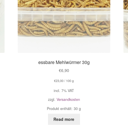
essbare Mehlwürmer 30g
€
6,90
€
23,00
/
100
g
incl. 7% VAT
zzgl.
Versandkosten
Produkt enthält: 30
g
Read more