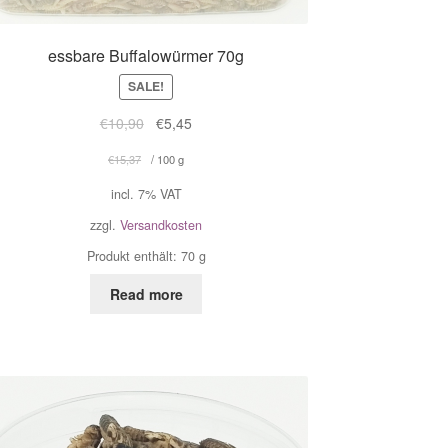
essbare Buffalowürmer 70g
SALE!
€
10,90
€
5,45
€
15,37
/
100
g
incl. 7% VAT
zzgl.
Versandkosten
Produkt enthält: 70
g
Read more