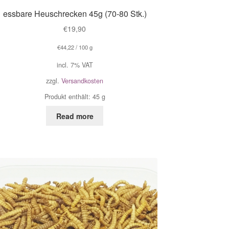
essbare Heuschrecken 45g (70-80 Stk.)
€
19,90
€
44,22
/
100
g
incl. 7% VAT
zzgl.
Versandkosten
Produkt enthält: 45
g
Read more