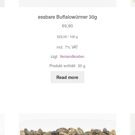
essbare Buffalowürmer 30g
€
6,90
€
23,00
/
100
g
incl. 7% VAT
zzgl.
Versandkosten
Produkt enthält: 30
g
Read more