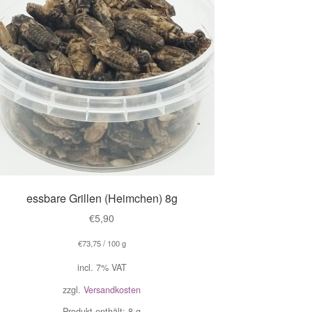
essbare Grillen (Heimchen) 8g
€
5,90
€
73,75
/
100
g
incl. 7% VAT
zzgl.
Versandkosten
Produkt enthält: 8
g