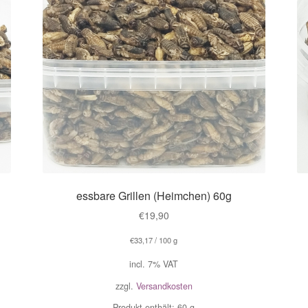
essbare Grillen (Heimchen) 60g
€
19,90
€
33,17
/
100
g
incl. 7% VAT
zzgl.
Versandkosten
Produkt enthält: 60
g