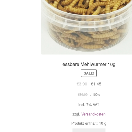
essbare Mehlwürmer 10g
SALE!
€
3,90
€
1,45
€
39,00
/
100
g
incl. 7% VAT
zzgl.
Versandkosten
Produkt enthält: 10
g