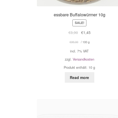
essbare Buffalowürmer 10g
SALE!
€
3,90
€
1,45
€
39,00
/
100
g
incl. 7% VAT
zzgl.
Versandkosten
Produkt enthält: 10
g
Read more