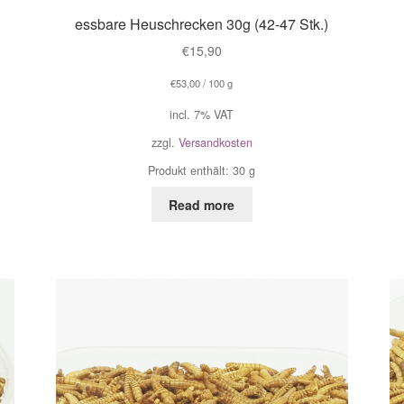
essbare Heuschrecken 30g (42-47 Stk.)
€
15,90
€
53,00
/
100
g
incl. 7% VAT
zzgl.
Versandkosten
Produkt enthält: 30
g
Read more