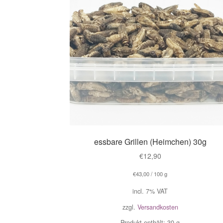
essbare Grillen (Heimchen) 30g
€
12,90
€
43,00
/
100
g
incl. 7% VAT
zzgl.
Versandkosten
Produkt enthält: 30
g