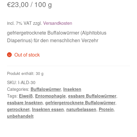
€
23,00
/
100
g
Grillen in Zitronengras-Kokosmilch-Soße
incl. 7% VAT
zzgl.
Versandkosten
Mehlwürmer auf Zaziki
gefriergetrocknete Buffalowürmer (Alphitobius
Diaperinus) für den menschlichen Verzehr
Scharf gebratene Heuschrecken
Out of stock
Spargel mit Mehlwürmern
Produkt enthält: 30
g
Zucchini-Puffer mit Mehlwürmern
SKU:
I-ALD-30
Categories:
Buffalowürmer
,
Insekten
Tags:
Eiweiß
,
Entomophagie
,
essbare Buffalowürmer
,
Shop
essbare Insekten
,
gefriergetrocknete Buffalowürmer
,
getrocknet
,
Insekten essen
,
naturbelassen
,
Protein
,
Spezialangebote
unbehandelt
Start