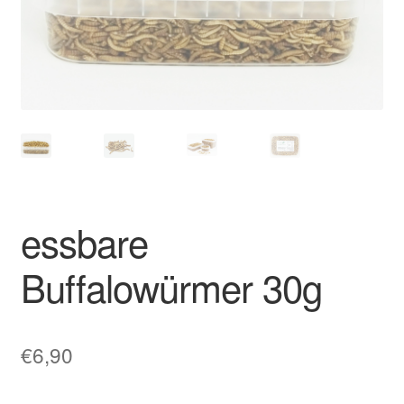
Grillen
Heuschrecken
Impressum
Insekten
Insekten-Probierpacks
essbare
Kasse
Buffalowürmer 30g
Mehlwürmer
€
6,90
Mein Konto
Rezepte