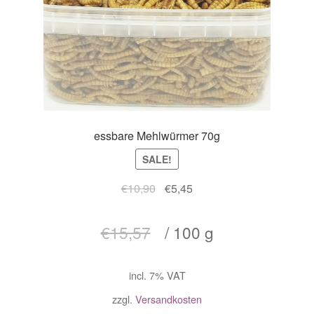
essbare Mehlwürmer 70g
SALE!
€
10,90
€
5,45
€
15,57
/
100
g
incl. 7% VAT
zzgl.
Versandkosten