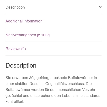
Über uns
Description
Versandarten
Additional information
Warenkorb
Nährwertangaben je 100g
Widerrufsbelehrung
Reviews (0)
Zahlungsarten
Description
Sie erwerben 30g gefriergetrocknete Buffalowürmer in
einer stabilen Dose mit Originalitätsverschluss. Die
Buffalowürmer wurden für den menschlichen Verzehr
gezüchtet und entsprechend den Lebensmittelstandards
kontrolliert.